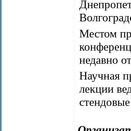
Днепропетр
Волгограде
Местом пр
конференц
недавно о
Научная п
лекции ве
стендовые
Организа