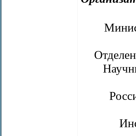
Минис
Отделен
Научн
Росс
Ин