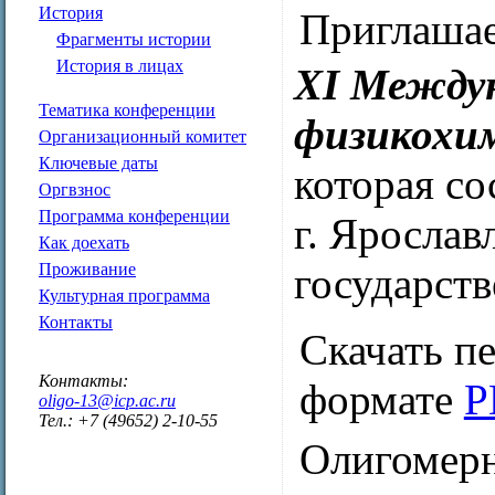
История
Приглашае
Фрагменты истории
История в лицах
XI Междун
Тематика конференции
физикохим
Организационный комитет
Ключевые даты
которая со
Оргвзнос
Программа конференции
г. Ярослав
Как доехать
Проживание
государств
Культурная программа
Контакты
Скачать п
Контакты:
формате
P
oligo-13@icp.ac.ru
Тел.: +7 (49652) 2-10-55
Олигомерн