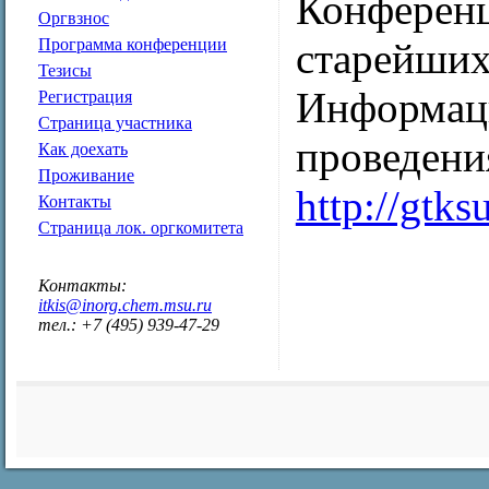
Конференц
Оргвзнос
старейших
Программа конференции
Тезисы
Информаци
Регистрация
Страница участника
проведени
Как доехать
Проживание
http://gtks
Контакты
Страница лок. оргкомитета
Контакты:
itkis@inorg.chem.msu.ru
тел.: +7 (495) 939-47-29