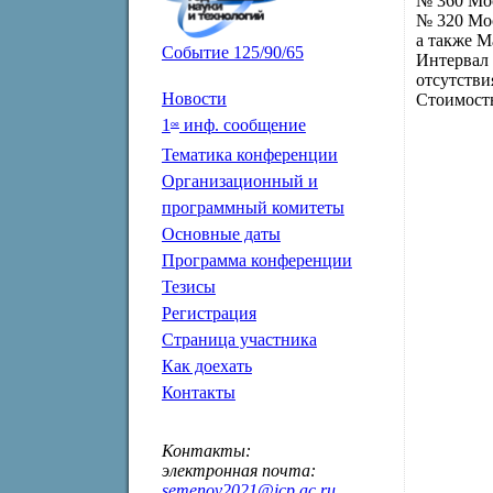
№ 360 Мо
№ 320 Мо
а также М
Событие 125/90/65
Интервал 
отсутстви
Новости
Стоимость
1
инф. сообщение
ое
Тематика конференции
Организационный и
программный комитеты
Основные даты
Программа конференции
Тезисы
Регистрация
Страница участника
Как доехать
Контакты
Контакты:
электронная почта:
semenov2021@icp.ac.ru