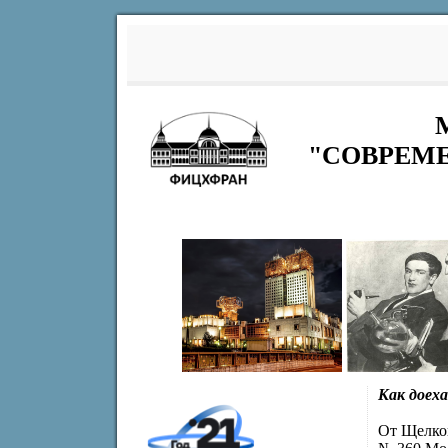
"СОВРЕМЕ
Как доех
От Щелков