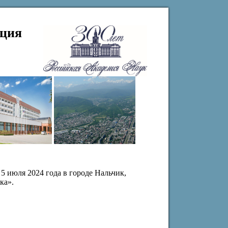
нция
 июля 2024 года в городе Нальчик,
ка».