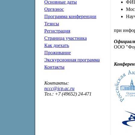
ФИЦ
Основные даты
Мос
Оргвзнос
Нау
Программа конференции
Тезисы
при инфо
Регистрация
Страница участника
Официаль
Как доехать
ООО "Фор
Проживание
Экскурсионная программа
Конферен
Контакты
Контакты:
nccc@icp.ac.ru
Тел.: +7 (49652) 24-471