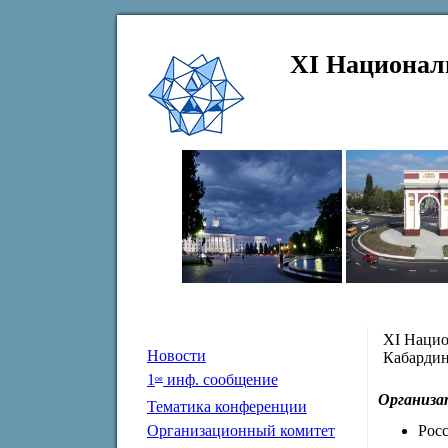
XI Национал
XI Нацио
Новости
Кабардин
1
инф. сообщение
ое
Организа
Тематика конференции
Росс
Организационный комитет