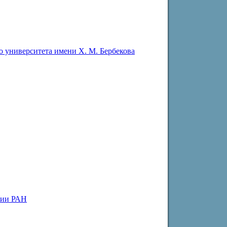
о университета имени Х. М. Бербекова
мии РАН