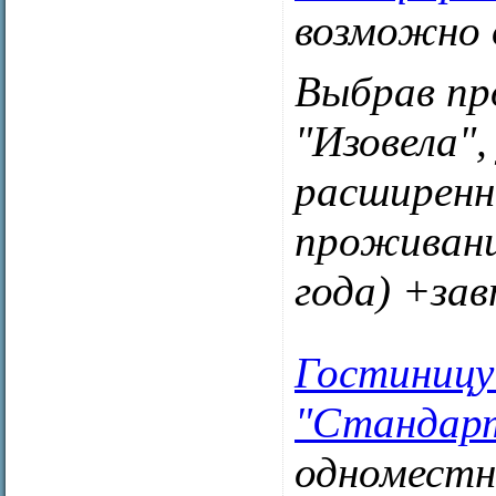
возможно 
Выбрав пр
"Изовела"
расширенн
проживание
года) +за
Гостиницу
"Стандар
одноместн