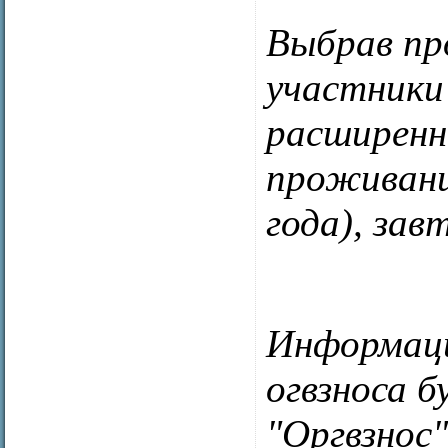
Выбрав пр
участники
расширенн
проживание
года), зав
Информаци
огвзноса б
"Оргвзнос"