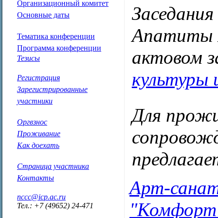
Организационный комитет
Заседания
Основные даты
Апатиты Му
Тематика конференции
Программа конференции
актовом з
Тезисы
культуры 
Регистрация
Зарегистрированные
участники
Для прожи
Оргвзнос
сопровож
Проживание
Как доехать
предлагае
Страница участника
Контакты
Арт-санат
nccc@icp.ac.ru
"Комфор
Тел.: +7 (49652) 24-471