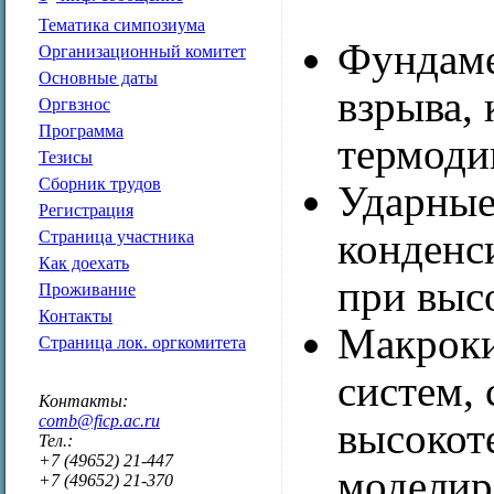
Тематика симпозиума
Фундаме
Организационный комитет
Основные даты
взрыва,
Оргвзнос
Программа
термоди
Тезисы
Сборник трудов
Ударные
Регистрация
конденс
Страница участника
Как доехать
при выс
Проживание
Контакты
Макроки
Страница лок. оргкомитета
систем,
Контакты:
comb@ficp.ac.ru
высокот
Тел.:
+7 (49652) 21-447
моделир
+7 (49652) 21-370