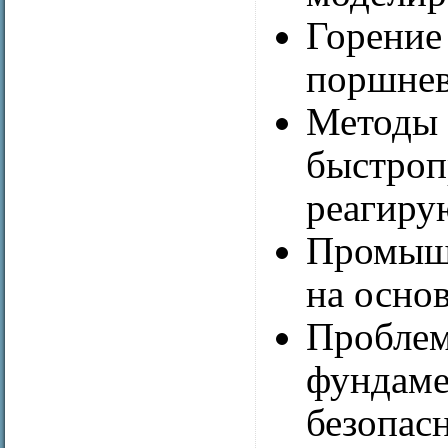
Горение
поршнев
Методы 
быстроп
реагиру
Промышл
на основ
Проблем
фундаме
безопас