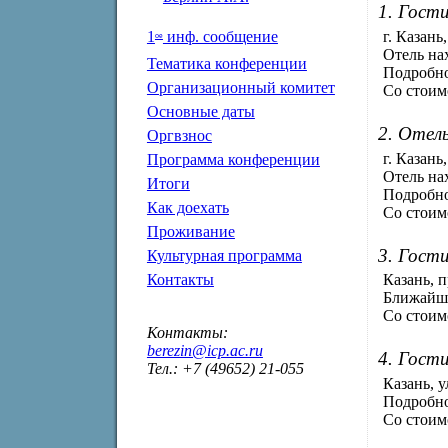
1. Гост
1
инф. сообщение
г. Казань
ое
Отель нах
Тематика конференции
Подробно
Организационный комитет
Со стоим
Основные даты
2. Отел
Оргвзнос
г. Казань
Программа конференции
Отель нах
Итоги
Подробно
Как доехать
Со стоим
Проживание
3. Гост
Культурная программа
Контакты
Казань, 
Ближайша
Со стоим
Контакты:
berezin@icp.ac.ru
4. Гост
Тел.: +7 (49652) 21-055
Казань, у
Подробно
Со стоим