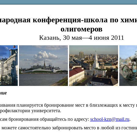
ародная конференция-школа по хим
олигомеров
Казань, 30 мая—4 июня 2011
ние
ивания планируется бронирование мест в близлежащих к месту 
профилактории университета.
сам бронирования обращайтесь по адресу:
school-kzn@mail.ru
.
 можете самостоятельно забронировать место в любой из гостиниц