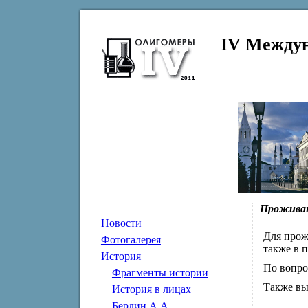
IV Междун
Прожива
Новости
Для прож
Фотогалерея
также в 
История
По вопро
Фрагменты истории
Также вы
История в лицах
Берлин А.А.