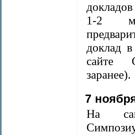
докладов
1-2 м
предвари
доклад в
сайте С
заранее).
7 ноябр
На сай
Симпози