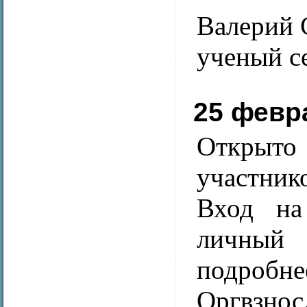
Валерий 
ученый с
25 февр
Открыт
участник
Вход на
личный 
подробн
Оргвзнос