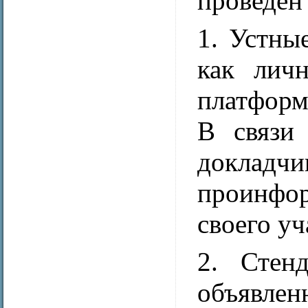
проведен
1. Устны
как личн
платформ
В связи
доклад
проинфо
своего уч
2. Стен
объявлен