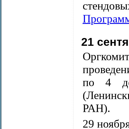
стендов
Програм
21 сент
Оргкоми
проведен
по 4 де
(Ленинск
РАН).
29 ноября