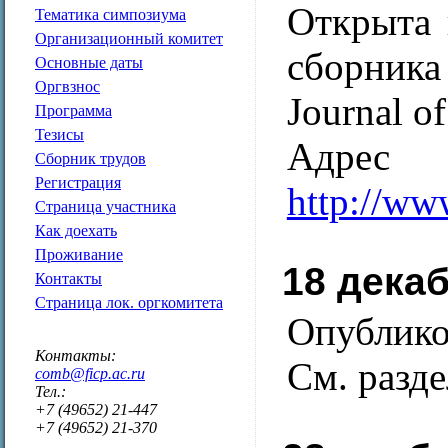
Открыта 
Тематика симпозиума
Организационный комитет
сборника
Основные даты
Оргвзнос
Journal of
Программа
Тезисы
Ад
Сборник трудов
Регистрация
http://ww
Страница участника
Как доехать
Проживание
18 дека
Контакты
Страница лок. оргкомитета
Опублико
Контакты:
См. разд
comb@ficp.ac.ru
Тел.:
+7 (49652) 21-447
+7 (49652) 21-370