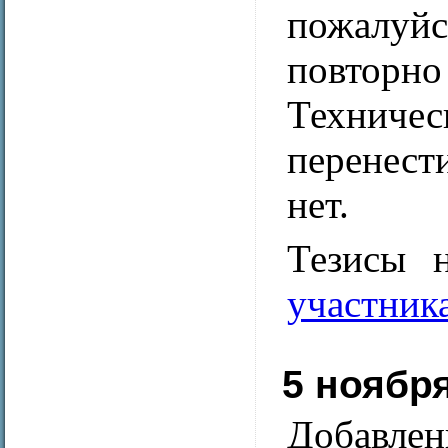
пожалуйс
повторно
Техниче
перенест
нет.
Тезисы 
участник
5 ноябр
Добавле