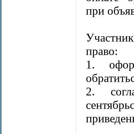
при объя
Участни
право:
1. офор
обратитьс
2. сог
сентябрь
приведены