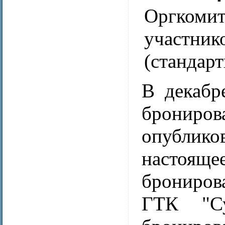
Оргкоми
участн
(стандарт
В декабр
брониро
опублик
настоя
брониров
ГТК "С