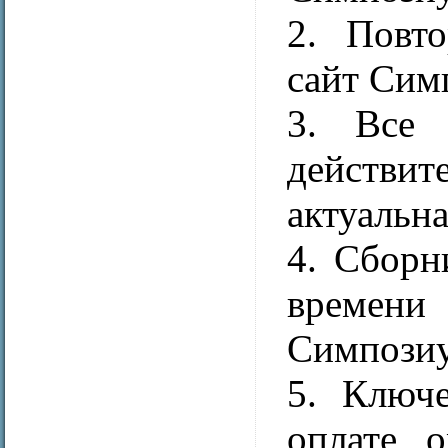
2. Повто
сайт Сим
3. Все 
действи
актуальна
4. Сборн
времен
Симпозиу
5. Ключ
оплате о