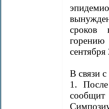
эпидемио
вынужде
сроков 
горению 
сентября 
В связи 
1. После
сообщит
Симпозиу