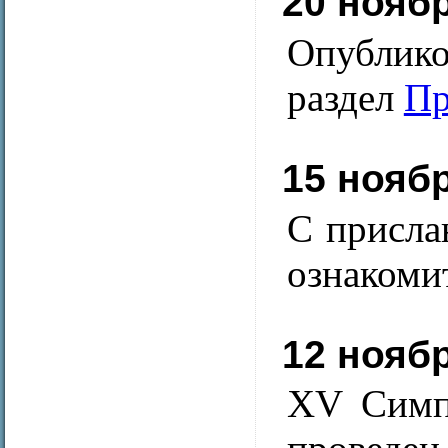
20 нояб
Опублик
раздел
Пр
15 нояб
С присла
ознакоми
12 нояб
XV Симп