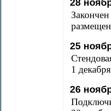
28 нояб
Законче
размещени
25 нояб
Стендова
1 декабря
26 нояб
Подключи