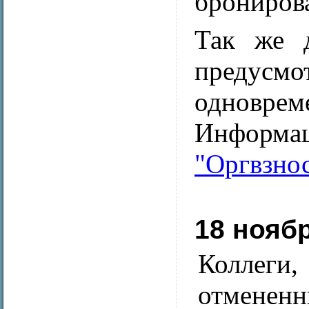
бронирова
Так же д
предус
одновр
Информа
"Оргвзно
18 нояб
Коллеги,
отмененн