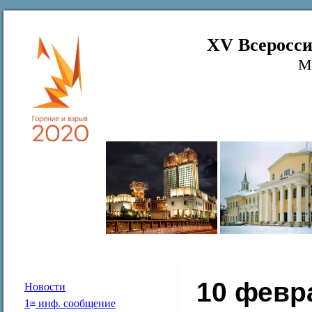
XV Всеросси
М
10 февр
Новости
1
инф. сообщение
ое