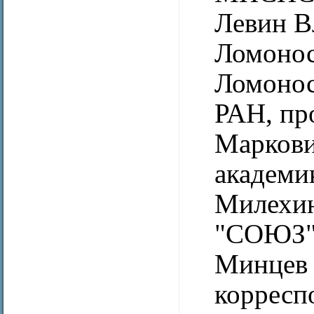
Левин В
Ломонос
Ломонос
РАН, пр
Маркови
академи
Милехи
"СОЮЗ",
Минцев 
корресп