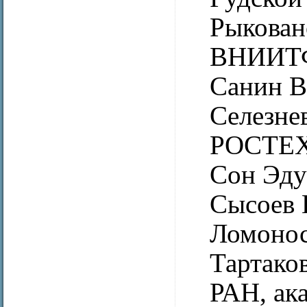
Рыкован
ВНИИТФ
Санин В
Селезне
РОСТЕХН
Сон Эду
Сысоев 
Ломонос
Тартако
РАН, ак