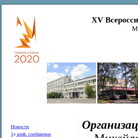
XV Всеросси
М
Организа
Новости
1
инф. сообщение
ое