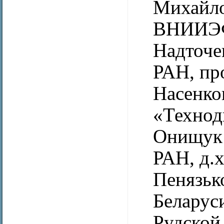
Михайло
ВНИИЭФ
Надточе
РАН, пр
Насенко
«Техноди
Онищук
РАН, д.х
Пенязьк
Беларус
Рудской