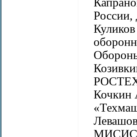
Капрано
России, 
Куликов
оборонн
Обороны
Козивки
РОСТЕХН
Кочкин 
«Техмаш
Левашов
МИСИС,