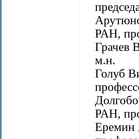
председ
Арутюно
РАН, пр
Грачев 
м.н.
Голуб В
професс
Долгобо
РАН, пр
Еремин 