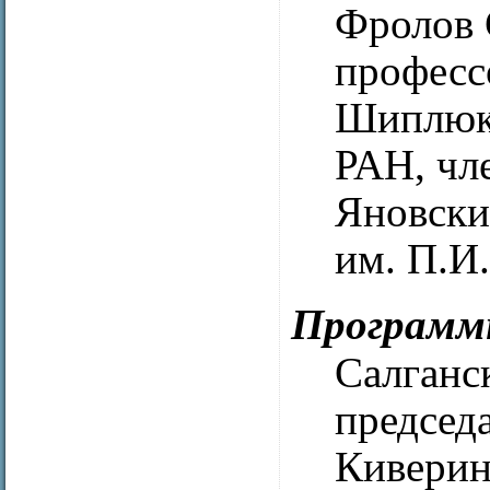
Фролов 
професс
Шиплюк
РАН, чл
Яновск
им. П.И
Программ
Салганс
председ
Киверин