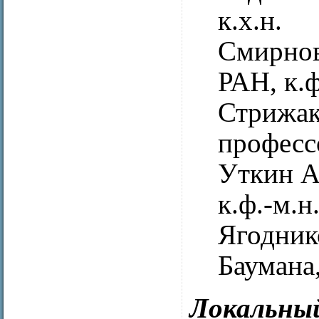
к.х.н.
Смирнов
РАН, к.ф
Стрижак
професс
Уткин А
к.ф.-м.н
Ягодник
Баумана,
Локальны