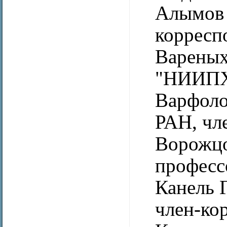
Алымов 
корресп
Варены
"НИИПХ"
Варфоло
РАН, чл
Ворожцо
професс
Канель 
член-ко