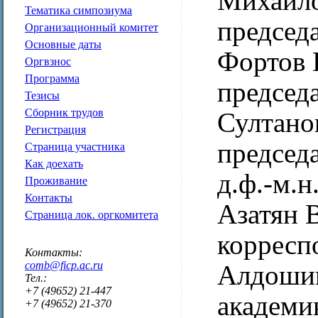
Михайл
Тематика симпозиума
председ
Организационный комитет
Основные даты
Фортов 
Оргвзнос
Программа
председ
Тезисы
Сборник трудов
Султано
Регистрация
председ
Страница участника
Как доехать
д.ф.-м.н
Проживание
Контакты
Азатян 
Страница лок. оргкомитета
корресп
Контакты:
comb@ficp.ac.ru
Алдоши
Тел.:
+7 (49652) 21-447
академи
+7 (49652) 21-370