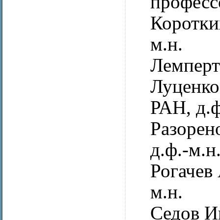
професс
Коротки
м.н.
Лемперт
Луценко
РАН, д.ф
Разорен
д.ф.-м.н
Рогачев
м.н.
Седов И