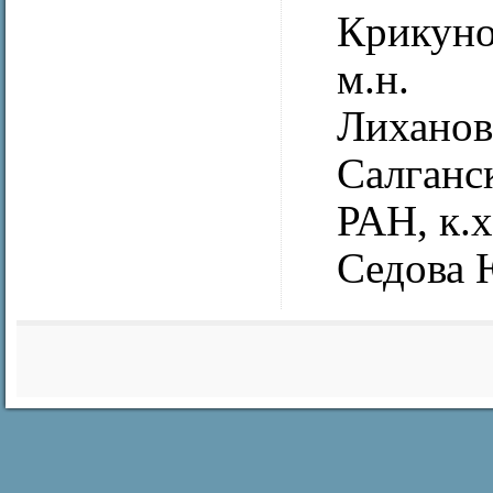
Крикуно
м.н.
Лиханов
Салганс
РАН, к.х
Седова 