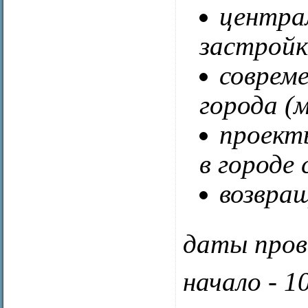
центра
застройк
соврем
города (
проект
в городе 
возвра
даты прове
начало - 1