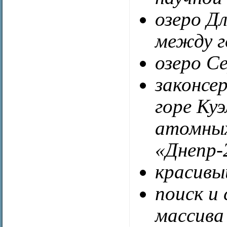
озеро Дл
между г
озеро С
законсе
горе Ку
атомных
«Днепр-
красивы
поиск и
массива