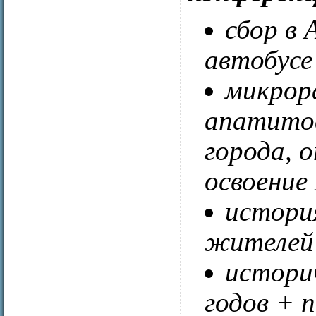
сбор в 
автобусе
микрор
апатитов
города, 
освоение
история
жителей
историч
годов + 