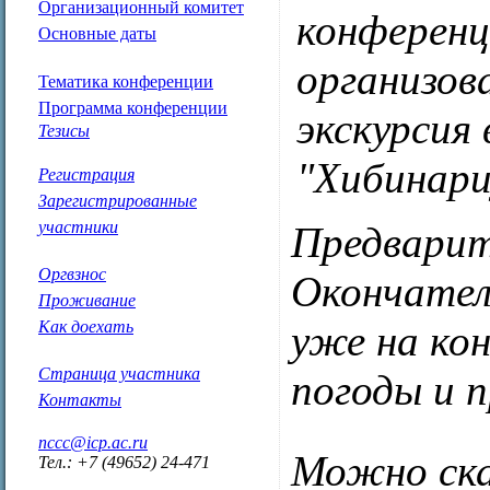
Организационный комитет
конференц
Основные даты
организов
Тематика конференции
Программа конференции
экскурсия 
Тезисы
"Хибинари
Регистрация
Зарегистрированные
участники
Предварит
Оргвзнос
Окончател
Проживание
Как доехать
уже на ко
Страница участника
погоды и 
Контакты
nccc@icp.ac.ru
Можно ск
Тел.: +7 (49652) 24-471