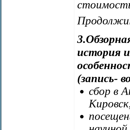
стоимость 
Продолжит
3.Обзорна
история и
особенно
(запись- 
сбор в А
Кировск
посещен
научной