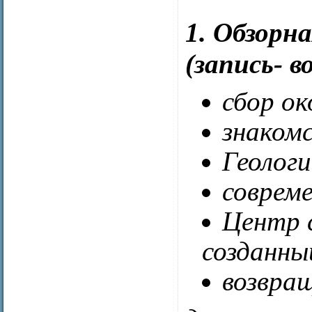
1. Обзорн
(запись- 
сбор о
знаком
Геолог
соврем
Центр 
созданны
возвра