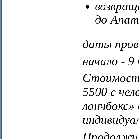
возвращ
до Апа
даты прове
начало - 9
Стоимость 
5500 с чел
ланчбокс»
индивидуа
Продолжит