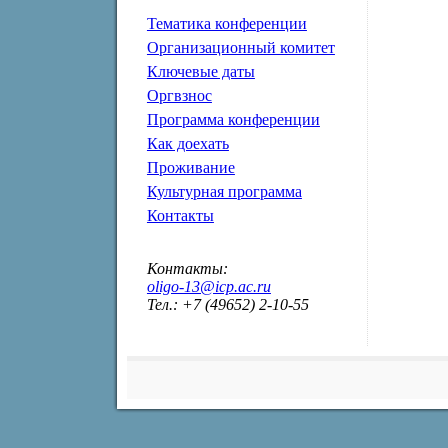
Тематика конференции
Организационный комитет
Ключевые даты
Оргвзнос
Программа конференции
Как доехать
Проживание
Культурная программа
Контакты
Контакты:
oligo-13@icp.ac.ru
Тел.: +7 (49652) 2-10-55