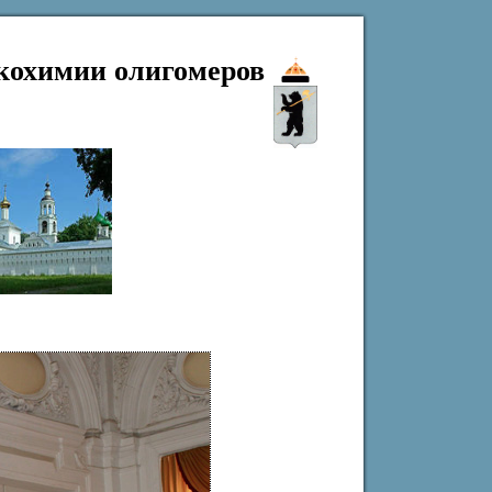
кохимии олигомеров