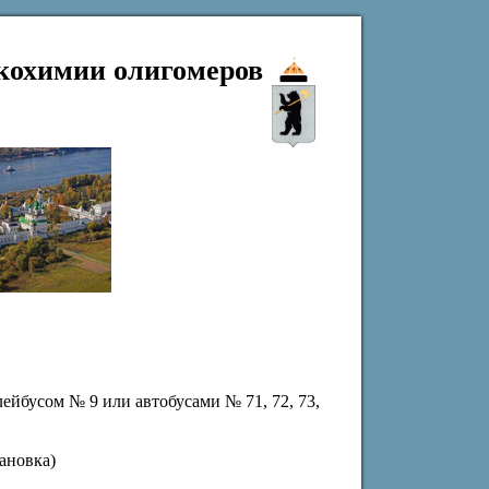
кохимии олигомеров
лейбусом № 9 или автобусами № 71, 72, 73,
тановка)